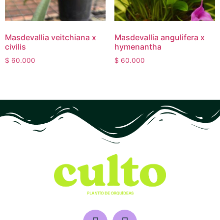
Masdevallia veitchiana x
Masdevallia angulifera x
civilis
hymenantha
$
60.000
$
60.000