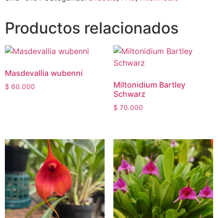
Productos relacionados
Masdevallia wubenni
Miltonidium Bartley
$
60.000
Schwarz
$
70.000