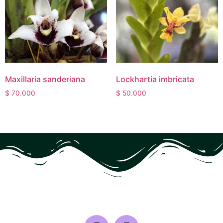
Maxillaria sanderiana
Lockhartia imbricata
$
70.000
$
50.000