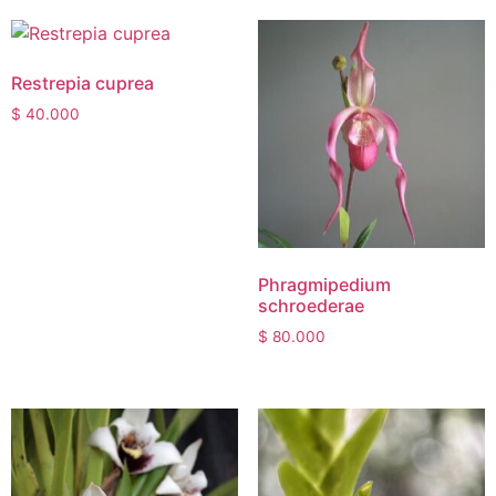
Restrepia cuprea
$
40.000
Phragmipedium
schroederae
$
80.000