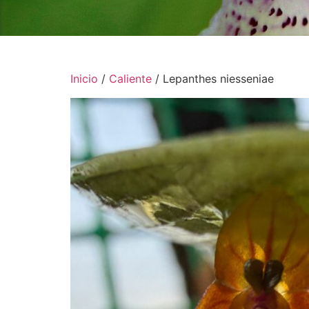
Inicio
/
Caliente
/ Lepanthes niesseniae