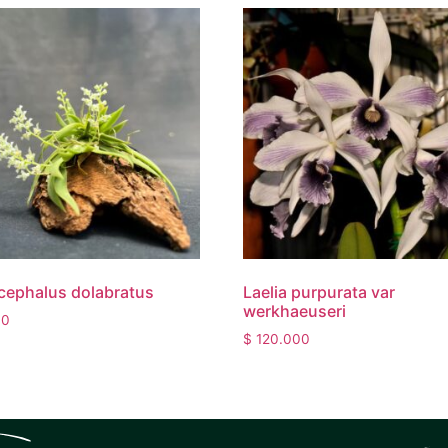
cephalus dolabratus
Laelia purpurata var
werkhaeuseri
00
$
120.000