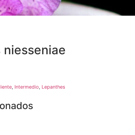
 niesseniae
liente
,
Intermedio
,
Lepanthes
ionados