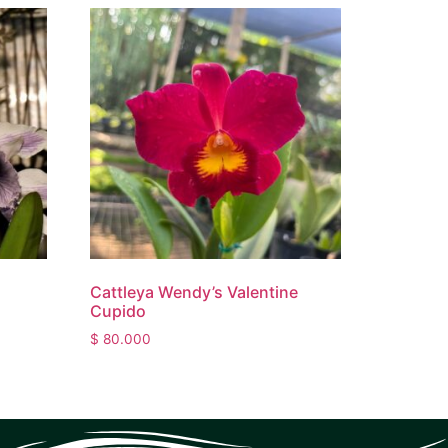
Cattleya Wendy’s Valentine
Cupido
$
80.000