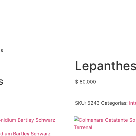
is
Lepanthes 
s
$
60.000
SKU:
5243
Categorías:
In
idium Bartley Schwarz