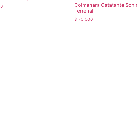
Colmanara Catatante Soni
00
Terrenal
$
70.000
TBA – Soluciones Digitales