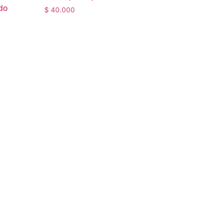
do
$
40.000