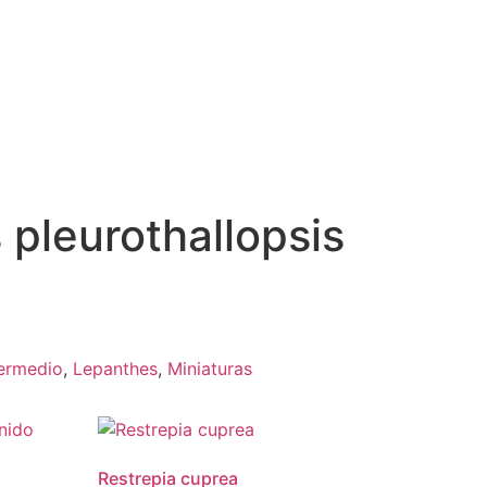
pleurothallopsis
termedio
,
Lepanthes
,
Miniaturas
Restrepia cuprea