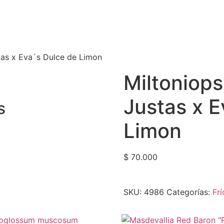
tas x Eva´s Dulce de Limon
Miltoniop
Justas x E
s
Limon
$
70.000
SKU:
4986
Categorías:
Frí