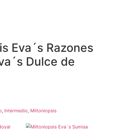
sis Eva´s Razones
va´s Dulce de
o
,
Intermedio
,
Miltoniopsis