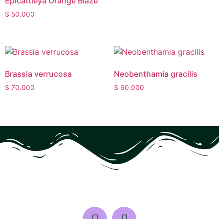
Epicattleya Orange Blaze
$
50.000
Brassia verrucosa
Neobenthamia gracilis
$
70.000
$
60.000