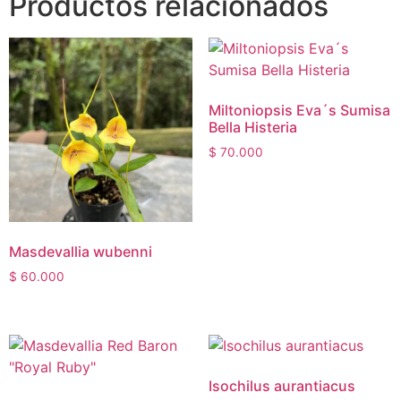
Productos relacionados
Miltoniopsis Eva´s Sumisa
Bella Histeria
$
70.000
Masdevallia wubenni
$
60.000
Isochilus aurantiacus