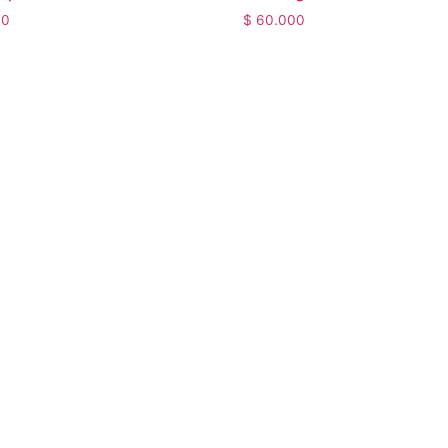
00
$
60.000
TBA – Soluciones Digitales