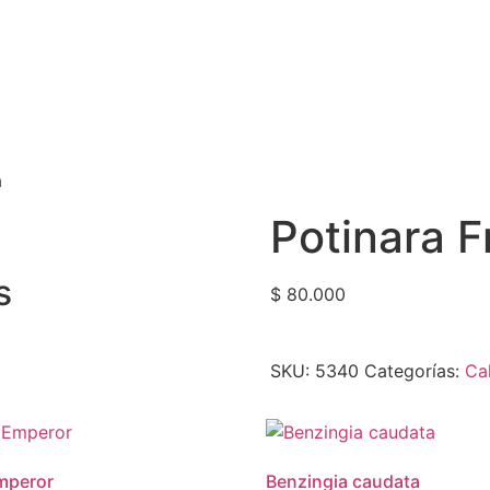
a
Potinara F
s
$
80.000
SKU:
5340
Categorías:
Ca
mperor
Benzingia caudata