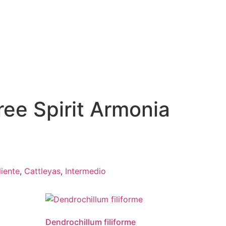
ree Spirit Armonia
liente
,
Cattleyas
,
Intermedio
Dendrochillum filiforme