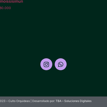
amoissisimun
80.000
023 – Culto Orquideas | Desarrollado por:
TBA – Soluciones Digitales