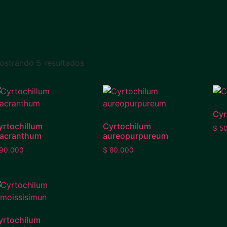
ostrando 5 resultados
Cyr
yrtochillum
Cyrtochilum
$
50
acranthum
aureopurpureum
90.000
$
80.000
yrtochilum