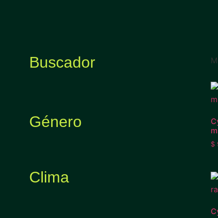
Buscador
M
Género
C
m
$
Clima
C