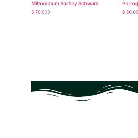
Miltonidium Bartley Schwarz
Porro
$
70.000
$
60.0