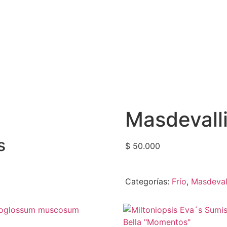
Masdevalli
s
$
50.000
Categorías:
Frío
,
Masdeval