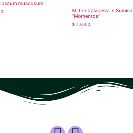
glossum muscosum
Miltoniopsis Eva´s Sumisa 
00
“Momentos”
$
70.000