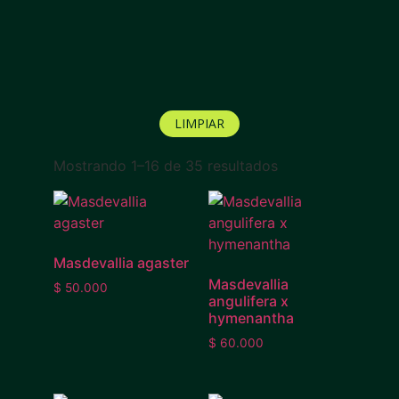
LIMPIAR
Mostrando 1–16 de 35 resultados
Masdevallia agaster
Masdevallia
$
50.000
angulifera x
hymenantha
$
60.000