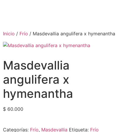
Inicio
/
Frío
/ Masdevallia angulifera x hymenantha
Masdevallia
angulifera x
hymenantha
$
60.000
Categorías:
Frío
,
Masdevallia
Etiqueta:
Frío