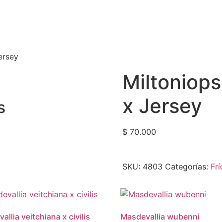
ersey
Miltoniops
x Jersey
s
$
70.000
SKU:
4803
Categorías:
Frí
llia veitchiana x civilis
Masdevallia wubenni