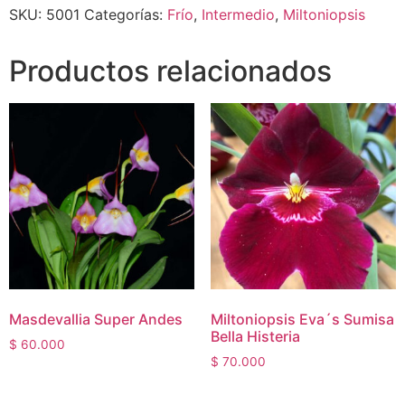
SKU:
5001
Categorías:
Frío
,
Intermedio
,
Miltoniopsis
Productos relacionados
Masdevallia Super Andes
Miltoniopsis Eva´s Sumisa
Bella Histeria
$
60.000
$
70.000