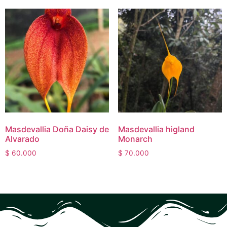
Masdevallia Doña Daisy de
Masdevallia higland
Alvarado
Monarch
$
60.000
$
70.000