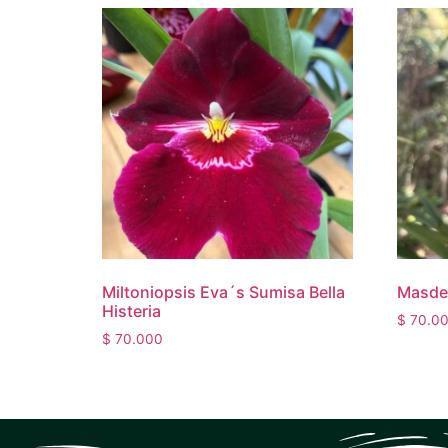
Miltoniopsis Eva´s Sumisa Bella
Masdev
Histeria
$
70.0
$
70.000