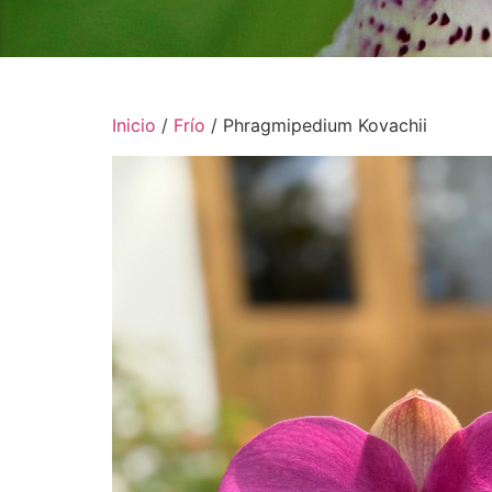
Inicio
/
Frío
/ Phragmipedium Kovachii