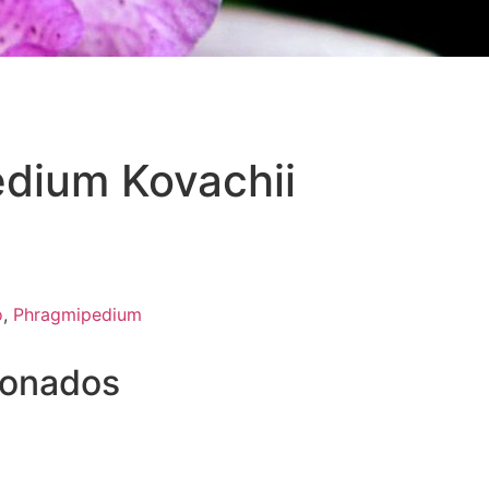
dium Kovachii
o
,
Phragmipedium
ionados