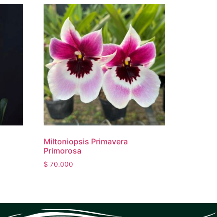
Miltoniopsis Primavera
Primorosa
$
70.000