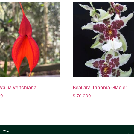
allia veitchiana
Beallara Tahoma Glacier
00
$
70.000