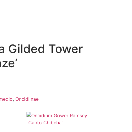
a Gilded Tower
ze’
rmedio
,
Oncidiinae