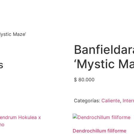
Mystic Maze’
Banfieldar
‘Mystic Ma
s
$
80.000
Categorías:
Caliente
,
Inte
Dendrochillum filiforme