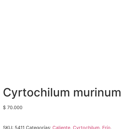
Cyrtochilum murinum
$
70.000
SKU:
5411
Categorías:
Caliente
,
Cyrtochilum
,
Frío
,